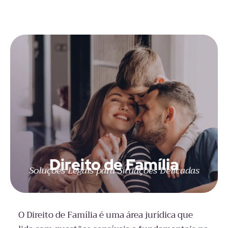
Direito de Família
Soluções Legais para Situações Delicadas
O Direito de Família é uma área jurídica que