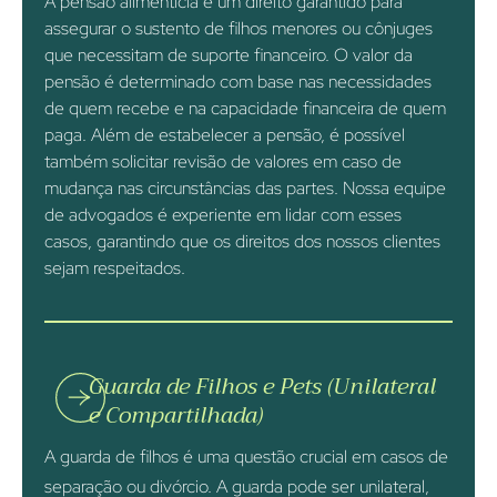
A pensão alimentícia é um direito garantido para
assegurar o sustento de filhos menores ou cônjuges
que necessitam de suporte financeiro. O valor da
pensão é determinado com base nas necessidades
de quem recebe e na capacidade financeira de quem
paga. Além de estabelecer a pensão, é possível
também solicitar revisão de valores em caso de
mudança nas circunstâncias das partes. Nossa equipe
de advogados é experiente em lidar com esses
casos, garantindo que os direitos dos nossos clientes
sejam respeitados.
Guarda de Filhos e Pets (Unilateral
e Compartilhada)
A guarda de filhos é uma questão crucial em casos de
separação ou divórcio. A guarda pode ser unilateral,